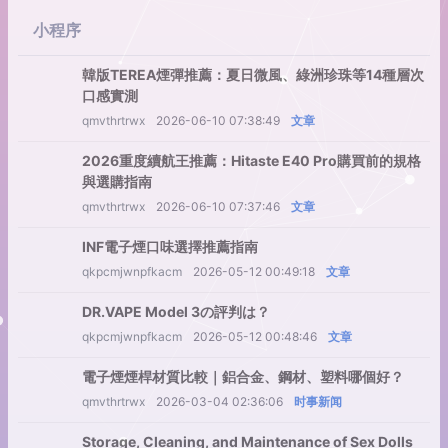
小程序
韓版TEREA煙彈推薦：夏日微風、綠洲珍珠等14種層次
口感實測
qmvthrtrwx
2026-06-10 07:38:49
文章
2026重度續航王推薦：Hitaste E40 Pro購買前的規格
與選購指南
qmvthrtrwx
2026-06-10 07:37:46
文章
INF電子煙口味選擇推薦指南
qkpcmjwnpfkacm
2026-05-12 00:49:18
文章
DR.VAPE Model 3の評判は？
qkpcmjwnpfkacm
2026-05-12 00:48:46
文章
電子煙煙桿材質比較｜鋁合金、鋼材、塑料哪個好？
qmvthrtrwx
2026-03-04 02:36:06
时事新闻
Storage, Cleaning, and Maintenance of Sex Dolls