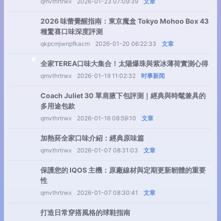
qmvthrtrwx
2026-01-23 07:09:39
文章
2026 味蕾覺醒指南：東京魔盒 Tokyo Mohoo Box 43
種驚喜口味深度評測
qkpcmjwnpfkacm
2026-01-20 06:22:33
文章
全家TEREA口味大集合！太陽爆珠與紫冰薄荷實測心得
qmvthrtrwx
2026-01-19 11:02:32
时事新闻
Coach Juliet 30 單肩腋下包評測｜經典與時髦兼具的
多用途包款
qmvthrtrwx
2026-01-16 08:59:10
文章
加熱菸全家口味介紹：經典原味篇
qmvthrtrwx
2026-01-07 08:31:03
文章
保護您的 IQOS 主機：原廠線材與定期更新韌體的重要
性
qmvthrtrwx
2026-01-07 08:30:41
文章
打造日常穿搭風格的球鞋指南