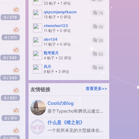
25 帖子 • 1 评论
qkpcmjwnpfkacm
75
15 帖子 • 0 评论
0 / 579
chenchen123
55
11 帖子 • 0 评论
0 / 511
abv134
55
11 帖子 • 0 评论
甄穹紫月
53
0 / 542
4 帖子 • 22 评论
风月
46
8 帖子 • 3 评论
0 / 543
友情链接
查看更多>>
0 / 651
CooliのBlog
基于Typecho和腾讯云建立的
个人Blog
0 / 911
什么是《维之初》
一个前所未见的大型媒体在线
交互著作平台的入栈指引
0 / 950