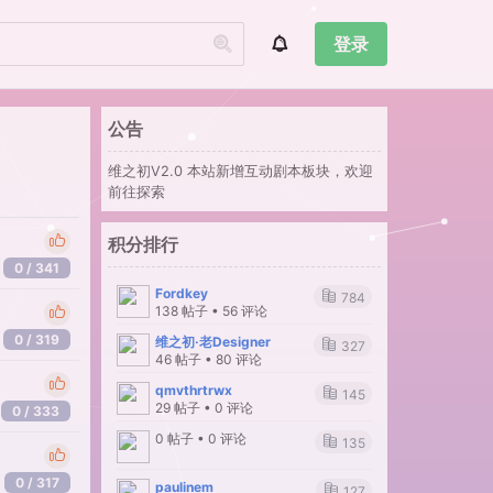
登录
公告
维之初V2.0 本站新增互动剧本板块，欢迎
前往探索
积分排行
0 / 341
Fordkey
784
138 帖子 • 56 评论
0 / 319
维之初·老Designer
327
46 帖子 • 80 评论
qmvthrtrwx
145
29 帖子 • 0 评论
0 / 333
0 帖子 • 0 评论
135
0 / 317
paulinem
127