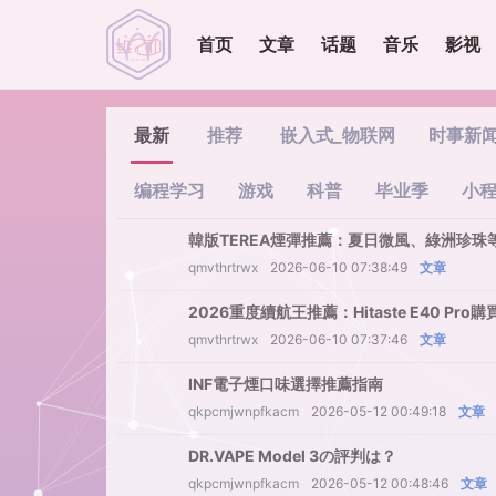
首页
文章
话题
音乐
影视
最新
推荐
嵌入式_物联网
时事新
编程学习
游戏
科普
毕业季
小
韓版TEREA煙彈推薦：夏日微風、綠洲珍珠
qmvthrtrwx
2026-06-10 07:38:49
文章
2026重度續航王推薦：Hitaste E40 P
qmvthrtrwx
2026-06-10 07:37:46
文章
INF電子煙口味選擇推薦指南
qkpcmjwnpfkacm
2026-05-12 00:49:18
文章
DR.VAPE Model 3の評判は？
qkpcmjwnpfkacm
2026-05-12 00:48:46
文章