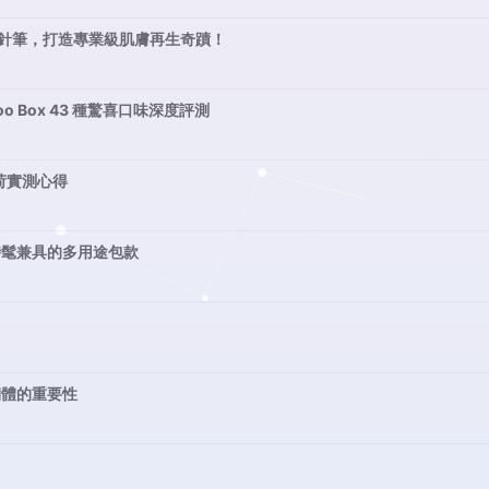
動微針筆，打造專業級肌膚再生奇蹟！
oo Box 43 種驚喜口味深度評測
荷實測心得
典與時髦兼具的多用途包款
韌體的重要性