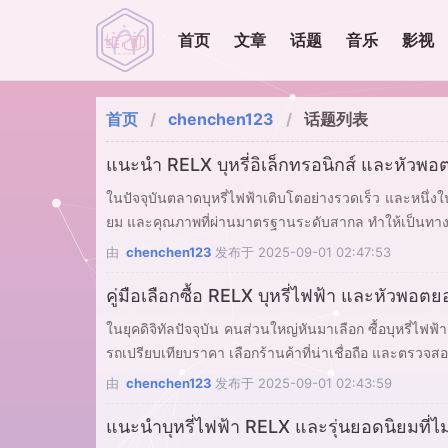
首页
文章
话题
音乐
影视
首页
chenchen123
话题列表
แนะนำ RELX บุหรี่อิเล็กทรอนิกส์ และหัวพอต
ในปัจจุบันตลาดบุหรี่ไฟฟ้าเติบโตอย่างรวดเร็ว และหนึ่งในแ
ยม และคุณภาพที่ผ่านมาตรฐานระดับสากล ทำให้เป็นทางเลือก
由
chenchen123
发布于
2025-09-01 02:47:53
คู่มือเลือกซื้อ RELX บุหรี่ไฟฟ้า และหัวพอ
ในยุคดิจิทัลปัจจุบัน คนส่วนใหญ่หันมาเลือก ซื้อบุหรี่ไ
รถเปรียบเทียบราคา เลือกร้านค้าที่น่าเชื่อถือ และตรวจสอ
由
chenchen123
发布于
2025-09-01 02:43:59
แนะนำบุหรี่ไฟฟ้า RELX และรุ่นยอดนิยมที่